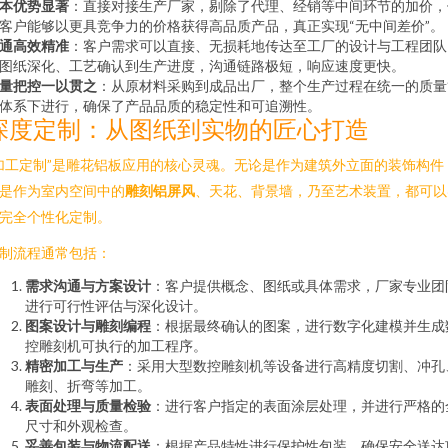
本优势显著
：直接对接生产厂家，剔除了代理、经销等中间环节的加价，
客户能够以更具竞争力的价格获得高品质产品，真正实现“无中间差价”。
通高效精准
：客户需求可以直接、无损耗地传达至工厂的设计与工程团队
图纸深化、工艺确认到生产进度，沟通链路极短，响应速度更快。
量把控一以贯之
：从原材料采购到成品出厂，整个生产过程在统一的质量
体系下进行，确保了产品品质的稳定性和可追溯性。
深度定制：从图纸到实物的匠心打造
加工定制”是雕花铝板应用的核心灵魂。无论是作为建筑外立面的装饰构件
是作为室内空间中的
雕刻铝屏风
、天花、背景墙，乃至艺术装置，都可以
完全个性化定制。
制流程通常包括：
需求沟通与方案设计
：客户提供概念、图纸或具体需求，厂家专业团
进行可行性评估与深化设计。
图案设计与雕刻编程
：根据最终确认的图案，进行数字化建模并生成
控雕刻机可执行的加工程序。
精密加工与生产
：采用大型数控雕刻机等设备进行高精度切割、冲孔
雕刻、折弯等加工。
表面处理与质量检验
：进行客户指定的表面涂层处理，并进行严格的
尺寸和外观检查。
妥善包装与物流配送
：根据产品特性进行保护性包装，确保安全送达