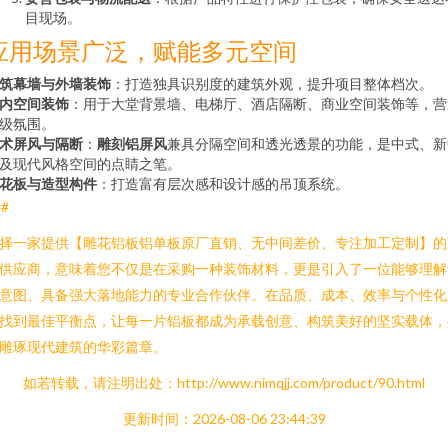
目现场。
应用场景广泛，赋能多元空间
筑幕墙与外墙装饰
：打造独具识别度的建筑外观，提升项目整体档次。
内空间装饰
：用于大堂背景墙、电梯厅、酒店隔断、商业空间装饰等，营
级氛围。
术屏风与隔断
：
雕刻铝屏风
兼具分隔空间和透光透景的功能，是中式、新
及现代风格空间的点睛之笔。
花板与造型构件
：打造富有层次感和设计感的吊顶系统。
##
择一家提供【雕花铝板铝单板原厂直销、无中间差价、专注加工定制】的
供应商，意味着您不仅是在采购一种装饰材料，更是引入了一位能够理解
意图、具备强大落地能力的专业合作伙伴。在品质、成本、效率与个性化
找到最佳平衡点，让每一片铝板都成为承载创意、构筑美好的坚实载体，
雕琢现代建筑的华彩篇章。
如若转载，请注明出处：http://www.nimqjj.com/product/90.html
更新时间：2026-08-06 23:44:39