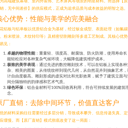
为高端建筑幕墙、室内外装饰、艺术屏风等场景的明星材料。而选择【原
销，无中间差价】的供应模式，正成为追求品质与成本效益的明智之选。
核心优势：性能与美学的完美融合
花铝板与铝单板以优质铝合金为基材，经过钣金成型、表面处理（如氟碳
、粉末喷涂、木纹转印等）及精密切割雕刻等多道工艺制成。其核心优势
易见：
卓越的物理性能
：重量轻、强度高、耐腐蚀、防火防潮，使用寿命长
能轻松应对各种复杂气候环境，大幅降低建筑维护成本。
极致的美学表现
：通过先进的数控雕刻技术，可以在铝板上实现各种
杂、精美的图案，从传统纹样到现代几何，从自然花卉到抽象艺术，
计自由度极高。雕刻形成的虚实对比和光影效果，赋予了建筑立面与
间分隔独特的韵律感和艺术气质。
绿色环保
：铝合金材料可100%回收再利用，符合可持续发展的建筑
念。
原厂直销：去除中间环节，价值直达客户
统的材料采购往往需要经过多层分销，导致成本攀升、信息传递失真、定
应缓慢。而【原厂直销】模式彻底改变了这一局面：