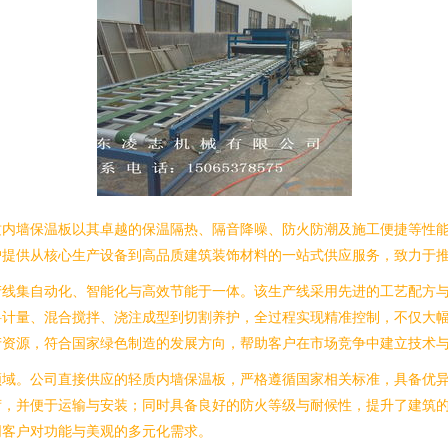
质内墙保温板以其卓越的保温隔热、隔音降噪、防火防潮及施工便捷等性
户提供从核心生产设备到高品质建筑装饰材料的一站式供应服务，致力于
产线集自动化、智能化与高效节能于一体。该生产线采用先进的工艺配方
料计量、混合搅拌、浇注成型到切割养护，全过程实现精准控制，不仅大
产资源，符合国家绿色制造的发展方向，帮助客户在市场竞争中建立技术
领域。公司直接供应的轻质内墙保温板，严格遵循国家相关标准，具备优
荷，并便于运输与安装；同时具备良好的防火等级与耐候性，提升了建筑
同客户对功能与美观的多元化需求。